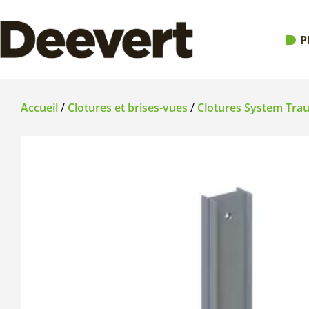
P
Accueil
/
Clotures et brises-vues
/
Clotures System Tr