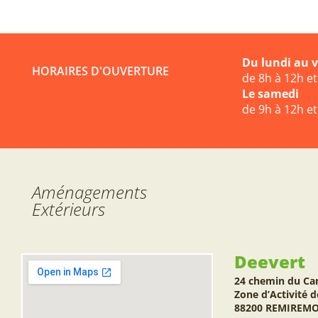
Du lundi au 
HORAIRES D'OUVERTURE
de 8h à 12h e
Le samedi
de 9h à 12h e
Aménagements
Extérieurs
Deevert
24 chemin du Ca
Zone d’Activité d
88200 REMIREM