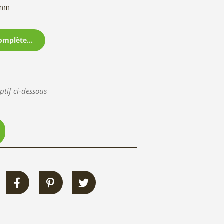
 mm
omplète...
ptif ci-dessous