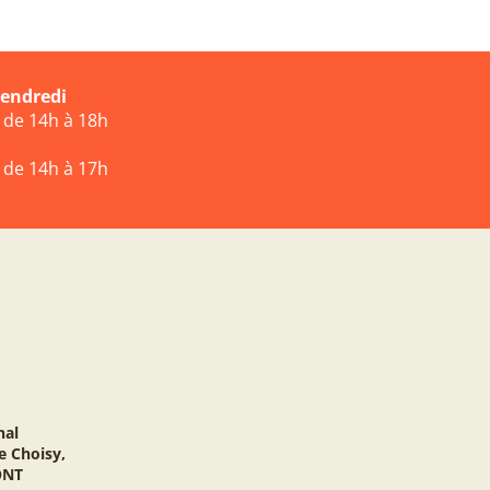
vendredi
t de 14h à 18h
t de 14h à 17h
nal
e Choisy,
ONT