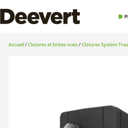
P
Accueil
/
Clotures et brises-vues
/
Clotures System Tr