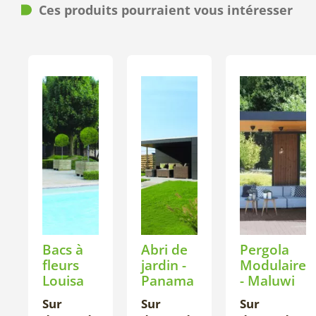
Ces produits pourraient vous intéresser
Bacs à
Abri de
Pergola
fleurs
jardin -
Modulaire
Louisa
Panama
- Maluwi
Sur
Sur
Sur