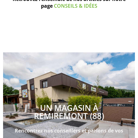
page
CONSEILS & IDÉES
UN MAGASIN À
REMIREMONT (88)
Rencontrez nos conseillers et parlons de vos