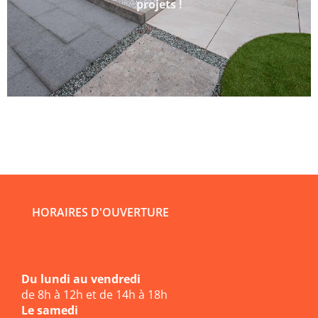
projets !
HORAIRES D'OUVERTURE
Du lundi au vendredi
de 8h à 12h et de 14h à 18h
Le samedi