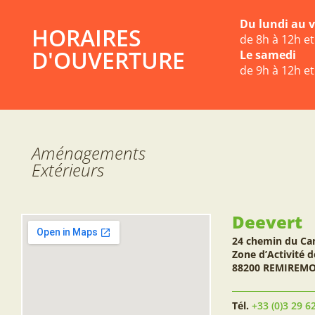
Du lundi au 
HORAIRES
de 8h à 12h e
D'OUVERTURE
Le samedi
de 9h à 12h e
Aménagements
Extérieurs
Deevert
24 chemin du Ca
Zone d’Activité d
88200 REMIREM
Tél.
+33 (0)3 29 6