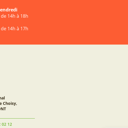
vendredi
t de 14h à 18h
t de 14h à 17h
nal
e Choisy,
ONT
2 02 12