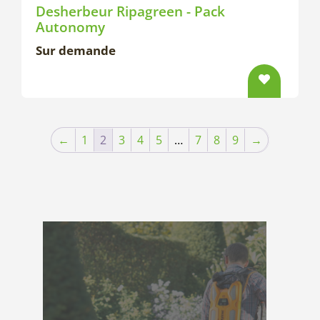
Desherbeur Ripagreen - Pack
Autonomy
Sur demande
←
1
2
3
4
5
…
7
8
9
→