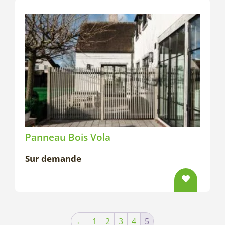
Panneau Bois Vola
Sur demande
←
1
2
3
4
5