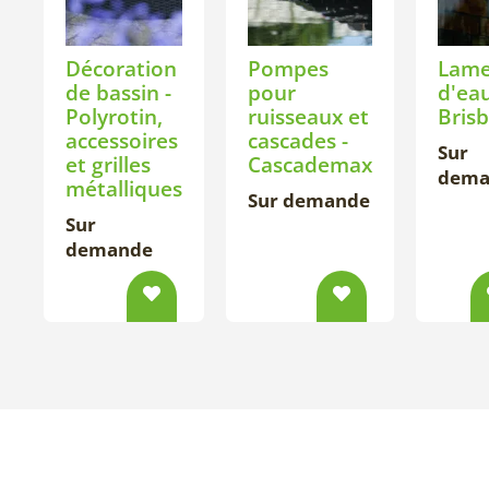
Décoration
Pompes
Lam
de bassin -
pour
d'eau
Polyrotin,
ruisseaux et
Bris
accessoires
cascades -
Sur
et grilles
Cascademax
dema
métalliques
Sur demande
Sur
demande